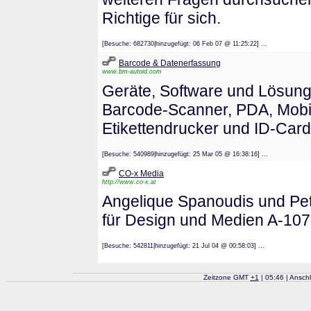
Richtige für sich.
[Besuche: 682730|hinzugefügt: 06 Feb 07 @ 11:25:22] ...
Barcode & Datenerfassung
www.bm-autoid.com
Geräte, Software und Lösung
Barcode-Scanner, PDA, Mobi
Etikettendrucker und ID-Car
[Besuche: 540989|hinzugefügt: 25 Mar 05 @ 16:38:16] ...
CO-x Media
http://www.co-x.at
Angelique Spanoudis und Pe
für Design und Medien A-10
[Besuche: 542811|hinzugefügt: 21 Jul 04 @ 00:58:03] ...
Zeitzone GMT
+
1
| 05:46 | Ansch