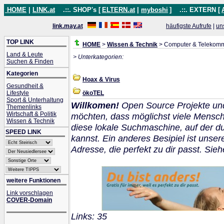
HOME
|
LINK.at
.::. SHOP's [
ELTERN.at
|
myboshi
]
.::. EXTERN [
link.may.at
häufigste Aufrufe
|
un
TOP LINK
HOME
>
Wissen & Technik
> Computer & Telekomm
Land & Leute
> Unterkategorien:
Suchen & Finden
Kategorien
Hoax & Virus
Gesundheit &
Lifestyle
ökoTEL
Sport & Unterhaltung
Willkomen!
Open Source Projekte un
Themenlinks
Wirtschaft & Politik
möchten, dass möglichst viele Mensch
Wissen & Technik
diese lokale Suchmaschine, auf der 
SPEED LINK
kannst. Ein anderes Besipiel ist unser
Adresse, die perfekt zu dir passt. Sie
weitere Funktionen
Link vorschlagen
COVER-Domain
Links: 35