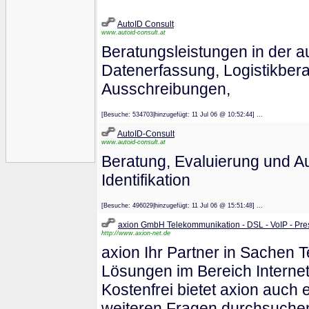
AutoID Consult
www.autoid-consult.at
Beratungsleistungen in der au
Datenerfassung, Logistikberat
Ausschreibungen,
[Besuche: 534703|hinzugefügt: 11 Jul 06 @ 10:52:44] ...
AutoID-Consult
www.autoid-consult.at
Beratung, Evaluierung und A
Identifikation
[Besuche: 496029|hinzugefügt: 11 Jul 06 @ 15:51:48] ...
axion GmbH Telekommunikation - DSL - VoIP - Pre
http://www.axion-net.de
axion Ihr Partner in Sachen T
Lösungen im Bereich Internet 
Kostenfrei bietet axion auch 
weiteren Fragen durchsuchen 