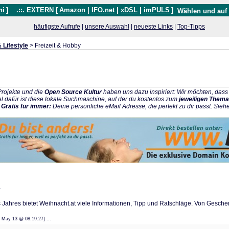
hi
]
.::. EXTERN [
Amazon
|
IFO.net
|
xDSL
|
imPULS
]
Wählen und auf
häufigste Aufrufe
|
unsere Auswahl
|
neueste Links
|
Top-Tipps
 Lifestyle
> Freizeit & Hobby
rojekte und die
Open Source Kultur
haben uns dazu inspiriert: Wir möchten, da
l dafür ist diese lokale Suchmaschine, auf der du kostenlos zum
jeweiligen Thema
:
Gratis für immer:
Deine persönliche eMail Adresse, die perfekt zu dir passt. Sieh
n
 Jahres bietet Weihnacht.at viele Informationen, Tipp und Ratschläge. Von Gesche
: 22 May 13 @ 08:19:27] ...