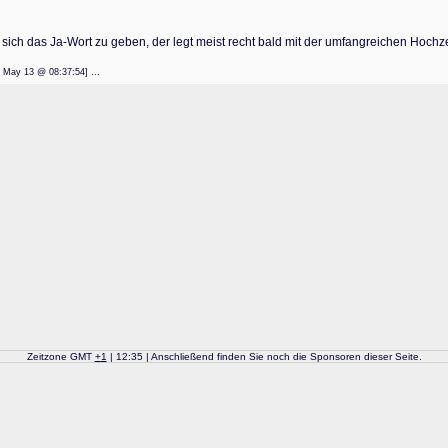
 sich das Ja-Wort zu geben, der legt meist recht bald mit der umfangreichen Hochze
: 22 May 13 @ 08:37:54] ...
Zeitzone GMT
+
1
| 12:35 | Anschließend finden Sie noch die Sponsoren dieser Seite.