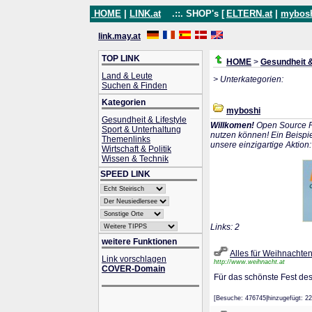
HOME
|
LINK.at
.::. SHOP's [
ELTERN.at
|
mybos
link.may.at
TOP LINK
HOME
>
Gesundheit &
Land & Leute
> Unterkategorien:
Suchen & Finden
Kategorien
myboshi
Gesundheit & Lifestyle
Willkomen!
Open Source P
Sport & Unterhaltung
nutzen können! Ein Beispie
Themenlinks
unsere einzigartige Aktion
Wirtschaft & Politik
Wissen & Technik
SPEED LINK
Links: 2
weitere Funktionen
Alles für Weihnachte
Link vorschlagen
http://www.weihnacht.at
COVER-Domain
Für das schönste Fest des
[Besuche: 476745|hinzugefügt