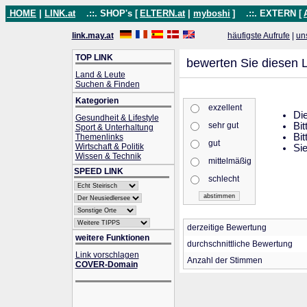
HOME
|
LINK.at
.::. SHOP's [
ELTERN.at
|
myboshi
]
.::. EXTERN [
link.may.at
häufigste Aufrufe
|
un
TOP LINK
bewerten Sie diesen L
Land & Leute
Suchen & Finden
Kategorien
exzellent
Die
Gesundheit & Lifestyle
sehr gut
Bit
Sport & Unterhaltung
Bit
Themenlinks
gut
Wirtschaft & Politik
Sie
Wissen & Technik
mittelmäßig
SPEED LINK
schlecht
derzeitige Bewertung
weitere Funktionen
durchschnittliche Bewertung
Link vorschlagen
Anzahl der Stimmen
COVER-Domain