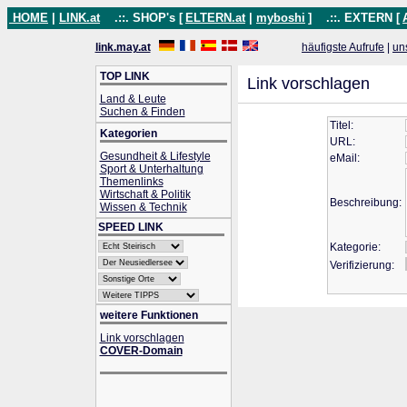
HOME
|
LINK.at
.::. SHOP's [
ELTERN.at
|
myboshi
]
.::. EXTERN [
link.may.at
häufigste Aufrufe
|
un
TOP LINK
Link vorschlagen
Land & Leute
Suchen & Finden
Titel:
Kategorien
URL:
Gesundheit & Lifestyle
eMail:
Sport & Unterhaltung
Themenlinks
Wirtschaft & Politik
Beschreibung:
Wissen & Technik
SPEED LINK
Kategorie:
Verifizierung:
weitere Funktionen
Link vorschlagen
COVER-Domain